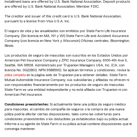
Installment loans are offered by U.S. Bank National Association. Deposit products
are offered by U.S. Bank National Association. Member FDIC.
The creditor and issuer of this credit card is U.S. Bank National Association,
pursuant to a license from Visa U.S.A. Inc.
El seguro de vida y las anualidades son emitidos por State Farm Life Insurance
Company. (Sin licencia en MA, NY y WI) State Farm Life and Accident Assurance
Company (con licencia en New York y Wisconsin) Oficinas centrales, Bloomington,
Illinois.
Los productos de seguro de mascotas son suscritos en los Estados Unidos por
American Pet Insurance Company y ZPIC Insurance Company, 6100-4th Ave S,
Seattle, WA 98108. Administrado por Trupanion Managers USA, Inc. (CA: con
licencia No. 0G22803, NPN 9588590). Se aplican términos y condiciones, revise la
póliza completa
en la página web de Trupanion para obtener detalles. State Farm
Mutual Automobile Insurance Company, sus subsidiarias y afiliadas no ofrecen ni
son responsables financieramente por los productos de seguro de mascotas.
State Farm es una entidad independiente y no está afiliada con Trupanion ni con
American Pet Insurance.
Condiciones preexistentes:
Si actualmente tiene una póliza de seguro médico
para mascotas, el cambio de compañía de seguros o la compra de una nueva
póliza podría afectar ciertas disposiciones, tales como las coberturas para
condiciones preexistentes o los deducibles ya establecidos bajo su póliza actual.
Informe a su agente de State Farm si su póliza actual contiene disposiciones que le
convenga mantener.