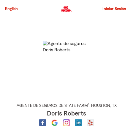
Pasar
al
English
Iniciar Sesión
contenido
principal
Comienzo
del
contenido
principal
®
AGENTE DE SEGUROS DE STATE FARM
,
HOUSTON
, TX
Doris Roberts