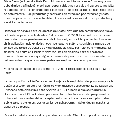
State Farm (incluyendo State Farm Mutual Automobile Insurance Company y sus
subsidiarias y afiliadas) no se hace responsable y no respalda ni aprueba, implícita
ni explícitamente, el contenido de ningún sitio de terceros al que se haga referencia
en este material. Los productos y servicios son ofrecidos por terceros y State
Farm no garantiza la mercantabilidad, la idoneidad ni la calidad de los productos y
servicios de terceros.
Beneficio disponible para los clientes de State Farm que han comprado una nueva
póliza de seguro de vida desde el 1 de enero de 2022. Si bien cualquier persona
mayor de 18 años puede unirse a Life Enhanced, es posible que ciertas funciones
de la aplicación, incluyendo las recompensas, no estén disponibles a menos que
tengas una póliza de seguro de vida elegible de State Farm.En este momento, los
titulares de póliza en Florida y New York no son elegibles para el programa
completo.Ten en cuenta que algunos titulares de póliza pueden experimentar un
retraso antes de que una nueva póliza sea elegible para recompensas.
Esto no es una solicitud para comprar o vender productos de seguros de State
Farm.
La participación de Life Enhanced está sujeta a la elegibilidad del programa y varía
según el estado. Sujeto a los términos y condiciones del acuerdo. La aplicación Life
Enhanced está disponible para Android e iOS. Es posible que se requiera un
dispositivo móvil iOS o Android para usar todas las funciones del programa Life
Enhanced. Los clientes deben aceptar autorizar a State Farm a recopilar datos
sobre salud y bienestar. Los usuarios de aplicaciones móviles deben aceptar un
acuerdo de licencia.
De conformidad con la ley de impuestos pertinente, State Farm puede enviarte y