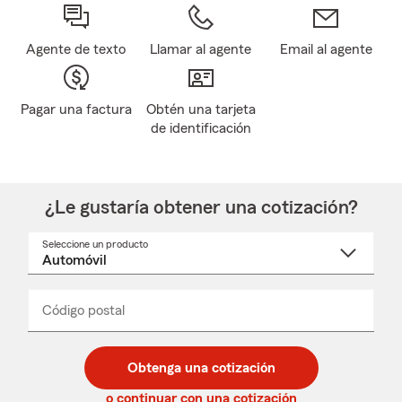
Agente de texto
Llamar al agente
Email al agente
Pagar una factura
Obtén una tarjeta
de identificación
¿Le gustaría obtener una cotización?
Seleccione un producto
Seleccione
un
nombre
de
producto
del
Código postal
Ingresa
Ingresa
_____
menú
un
un
desplegable
código
código
postal
postal
Obtenga una cotización
de
de
5
5
o continuar con una cotización